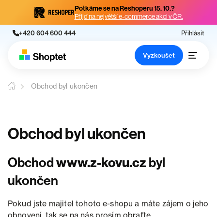
Potkáme se na Reshoperu 15. 10.?
Přijď na největší e-commerce akci v ČR.
+420 604 600 444
Přihlásit
Vyzkoušet
Obchod byl ukončen
Obchod byl ukončen
Obchod
www.z-kovu.cz
byl
ukončen
Pokud jste majitel tohoto e-shopu a máte zájem o jeho
obnovení, tak se na nás prosím obraťte.