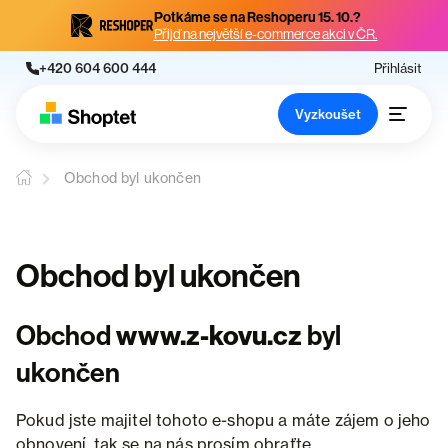
Potkáme se na Reshoperu 15. 10.?
Přijď na největší e-commerce akci v ČR.
+420 604 600 444
Přihlásit
Vyzkoušet
Obchod byl ukončen
Obchod byl ukončen
Obchod
www.z-kovu.cz
byl
ukončen
Pokud jste majitel tohoto e-shopu a máte zájem o jeho
obnovení, tak se na nás prosím obraťte.