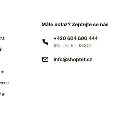
Máte dotaz? Zeptejte se nás
+420 604 600 444
ra
(Po - Pá 8 – 18:30)
ři
info@shoptet.cz
um
erce
na