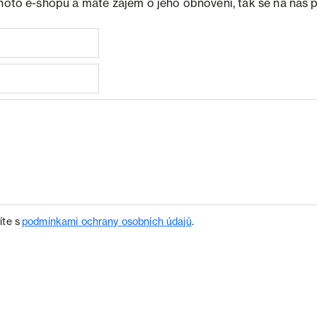
ohoto e-shopu a máte zájem o jeho obnovení, tak se na nás 
íte s
podmínkami ochrany osobních údajů
.