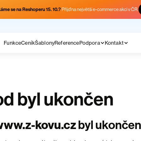
áme se na Reshoperu 15. 10.?
Přijď na největší e-commerce akci v ČR.
Funkce
Ceník
Šablony
Reference
Podpora
Kontakt
d byl ukončen
www.z-kovu.cz
byl ukonče