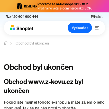
Potkáme se na Reshoperu 15. 10.?
Přijď na největší e-commerce akci v ČR.
+420 604 600 444
Přihlásit
Vyzkoušet
Obchod byl ukončen
Obchod byl ukončen
Obchod
www.z-kovu.cz
byl
ukončen
Pokud jste majitel tohoto e-shopu a máte zájem o jeho
obnovení, tak se na nás prosím obraťte.