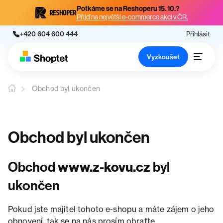
Potkáme se na Reshoperu 15. 10.?
Přijď na největší e-commerce akci v ČR.
+420 604 600 444
Přihlásit
Vyzkoušet
Obchod byl ukončen
Obchod byl ukončen
Obchod
www.z-kovu.cz
byl
ukončen
Pokud jste majitel tohoto e-shopu a máte zájem o jeho
obnovení, tak se na nás prosím obraťte.